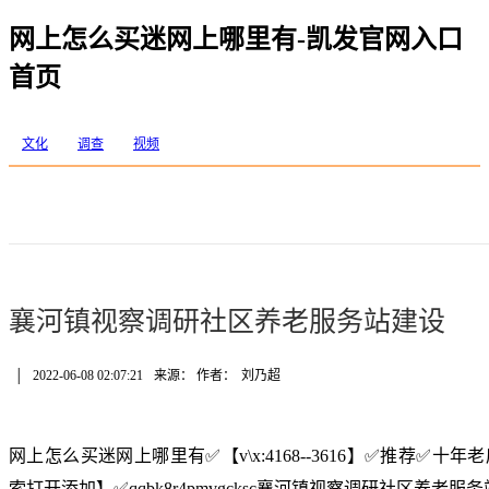
网上怎么买迷网上哪里有-凯发官网入口
首页
文化
调查
视频
襄河镇视察调研社区养老服务站建设
│
2022-06-08 02:07:21
来源： 作者：
刘乃超
网上怎么买迷网上哪里有✅【v\x:4168--3616】✅推荐✅
索打开添加】✅qqbk8r4pmvgcksc襄河镇视察调研社区养老服